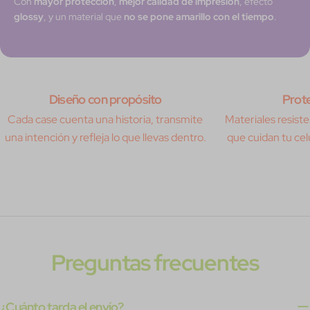
Con
mayor protección
,
mejor calidad de impresión
, efecto
glossy
, y un material que
no se pone amarillo con el tiempo
.
Diseño con propósito
Prote
Cada case cuenta una historia, transmite
Materiales resisten
una intención y refleja lo que llevas dentro.
que cuidan tu celu
Preguntas frecuentes
¿Cuánto tarda el envío?