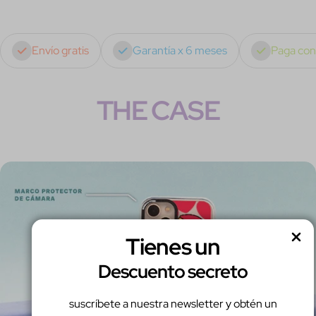
Envío gratis
Garantía x 6 meses
Paga co
THE CASE
Tienes un
Descuento secreto
suscríbete a nuestra newsletter y obtén un