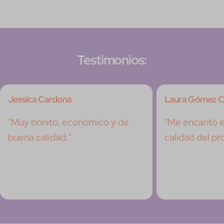
Testimonios:
Jessica Cardona
Laura Gómez C
"Muy bonito, económico y de
"Me encantó el
buena calidad."
calidad del pr