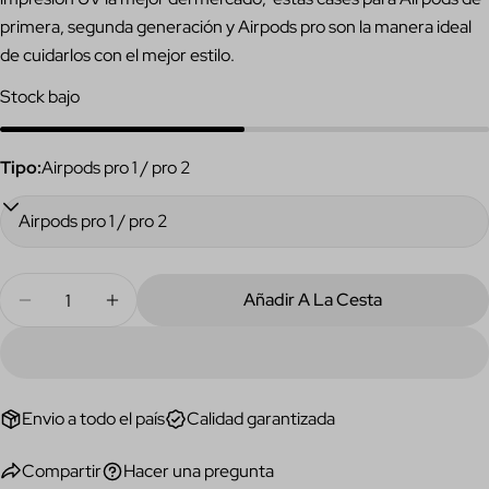
Tu
primera, segunda generación y Airpods pro son la manera ideal
correo
de cuidarlos con el mejor estilo.
electrónico
Comparte este producto
Su
Stock bajo
teléfono
Copiar
Compartir
Tu
Compartir
Compartir
Pin
mensaje
Tipo:
Airpods pro 1 / pro 2
en
en
en
Facebook
X
Pinterest
Los campos marcados con * son obligatorios.
Cantidad
Enviar Pregunta
Añadir A La Cesta
Disminuir Cantidad Para Tulipán Airpods Case
Aumentar Cantidad Para Tulipán Airpods C
Envio a todo el país
Calidad garantizada
Compartir
Hacer una pregunta