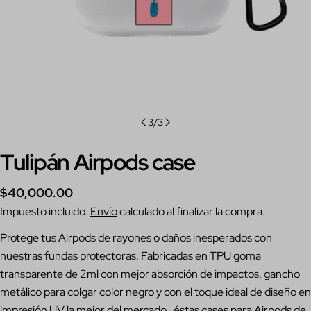
3
/
3
Tulipán Airpods case
Precio
$40,000.00
regular
Impuesto incluido.
Envío
calculado al finalizar la compra.
Protege tus Airpods de
rayones
o daños inesperados con
nuestras fundas protectoras. Fabricadas en TPU goma
Hacer una pregunta
transparente de 2ml con mejor absorción de impactos, gancho
Su
metálico para colgar color negro y con el toque ideal de diseño en
nombre
impresión UV la mejor del mercado, éstas cases para Airpods de