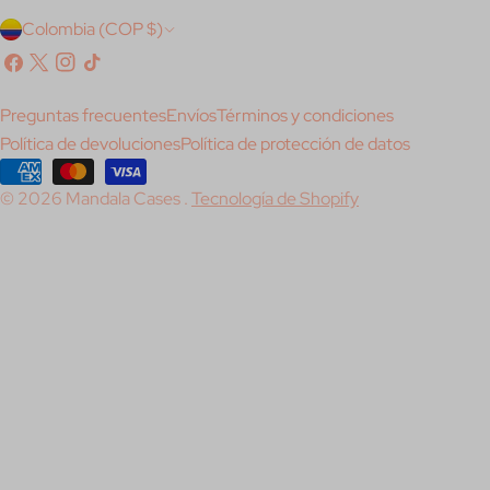
P
Colombia (COP $)
a
Facebook
X
Instagram
Tik
(Twitter)
Tok
í
Preguntas frecuentes
Envíos
Términos y condiciones
s
Política de devoluciones
Política de protección de datos
/
Métodos
© 2026
Mandala Cases
.
Tecnología de Shopify
de
r
pago
e
g
i
ó
n