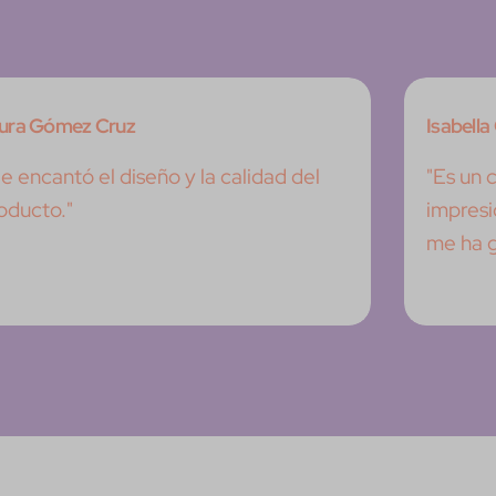
ura Gómez Cruz
Isabell
e encantó el diseño y la calidad del
"Es un 
oducto."
impresi
me ha 