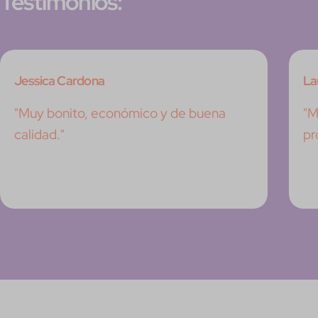
Testimonios:
Jessica Cardona
La
"Muy bonito, económico y de buena
"M
calidad."
pr