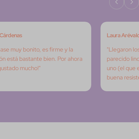
a Cárdenas
Laura Aréval
case muy bonito, es firme y la
"Llegaron lo
ón está bastante bien. Por ahora
parecido lin
gustado mucho!"
uno (el que 
buena resiste