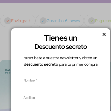
Envío gratis
Garantía x 6 meses
Paga co
Tienes un
THE CASE
Descuento secreto
suscríbete a nuestra newsletter y obtén un
descuento secreto
para tu primer compra