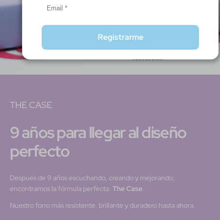
Registrarme
THE CASE
9 años para llegar al diseño
perfecto
Después de 9 años escuchando, creando y mejorando,
encontramos la fórmula perfecta:
The Case
.
Nuestro forro más resistente, brillante y duradero hasta ahora.