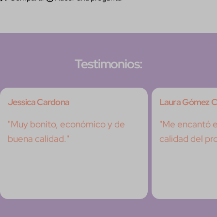
Testimonios:
Jessica Cardona
Laura Gómez C
"Muy bonito, económico y de
"Me encantó el
buena calidad."
calidad del pr