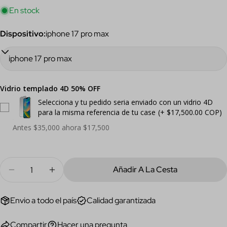
En stock
Los campos marcados con * son obligatorios.
Dispositivo:
iphone 17 pro max
Enviar Pregunta
Vidrio templado 4D 50% OFF
Selecciona y tu pedido seria enviado con un vidrio 4D
para la misma referencia de tu case
(+ $17,500.00 COP)
Antes $35,000 ahora $17,500
Cantidad
Añadir A La Cesta
Disminuir Cantidad Para Funda Blue Love Para Iphon
Aumentar Cantidad Para Funda Blue Love 
Envio a todo el país
Calidad garantizada
Compartir
Hacer una pregunta