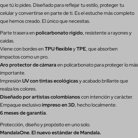
que tú lo pides. Diseñado para reflejar tu estilo, proteger tu
celular y convertirse en parte de ti. Es el estuche más completo
que hemos creado. El único que necesitas.
Parte trasera en
policarbonato rígido
, resistente a rayones y
caídas.
Viene con bordes en
TPU flexible
y
TPE
, que absorben
Hacer una pregunta
impactos como un pro.
Aro protector de cámara
en policarbonato para proteger lo más
Su
importante.
nombre
Impresión
UV con tintas ecológicas
y acabado brillante que
Tu
realza los colores.
correo
Diseñado por artistas colombianos
con intención y carácter.
electrónico
Comparte este producto
Su
Empaque exclusivo
impreso en 3D
, hecho localmente.
teléfono
Copiar
6 meses de garantía
.
Compartir
Tu
Compartir
Compartir
Pin
Protección, diseño y propósito en uno solo.
mensaje
en
en
en
MandalaOne. El nuevo estándar de Mandala.
Facebook
X
Pinterest