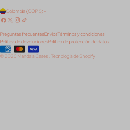
P
Colombia (COP $)
a
Facebook
X
Instagram
Tik
(Twitter)
Tok
í
Preguntas frecuentes
Envíos
Términos y condiciones
s
Política de devoluciones
Política de protección de datos
/
Métodos
© 2026
Mandala Cases
.
Tecnología de Shopify
de
r
pago
e
g
i
ó
n