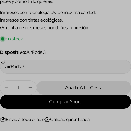
pides y como tú lo quieras.
Su
nombre
Impresos con tecnología UV de máxima calidad.
Tu
Impresos con tintas ecológicas.
correo
Garantía de dos meses por daños impresión.
electrónico
Comparte este producto
Su
En stock
teléfono
Copiar
Compartir
Tu
Dispositivo:
AirPods 3
Compartir
Compartir
Pin
mensaje
en
en
en
Facebook
X
Pinterest
Los campos marcados con * son obligatorios.
Cantidad
Añadir A La Cesta
Disminuir Cantidad Para Funda Kiss Of Death AirPods
Aumentar Cantidad Para Funda Kiss Of Dea
Enviar Pregunta
Comprar Ahora
Envio a todo el país
Calidad garantizada