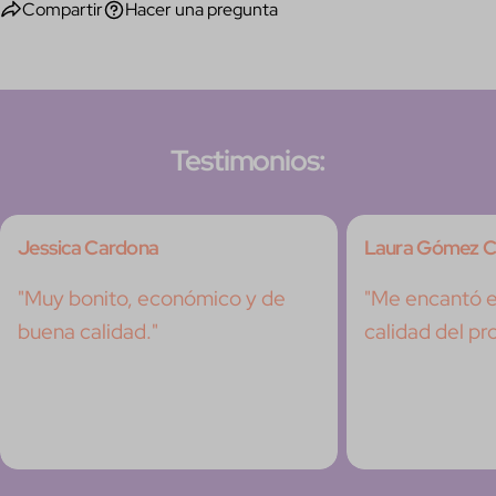
Compartir
Hacer una pregunta
Testimonios:
Jessica Cardona
Laura Gómez C
"Muy bonito, económico y de
"Me encantó el
buena calidad."
calidad del pr