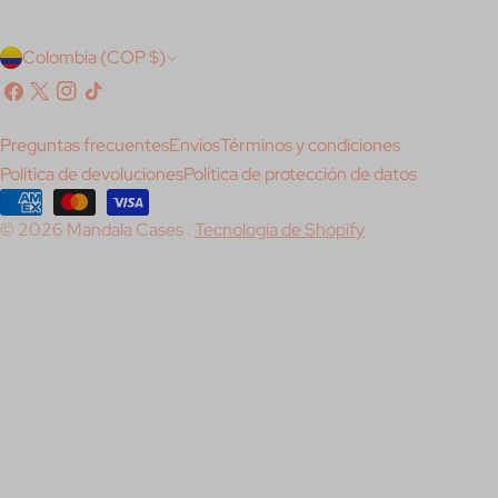
P
Colombia (COP $)
a
Facebook
X
Instagram
Tik
(Twitter)
Tok
í
Preguntas frecuentes
Envíos
Términos y condiciones
s
Política de devoluciones
Política de protección de datos
/
Métodos
© 2026
Mandala Cases
.
Tecnología de Shopify
de
r
pago
e
g
i
ó
n