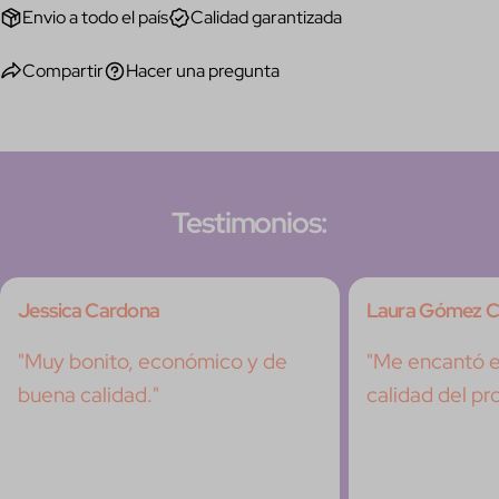
Envio a todo el país
Calidad garantizada
Compartir
Hacer una pregunta
Testimonios:
Jessica Cardona
Laura Gómez C
"Muy bonito, económico y de
"Me encantó el
buena calidad."
calidad del pr