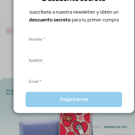
suscríbete a nuestra newsletter y obtén un
descuento secreto
para tu primer compra
Envío gratis
Garantía x 6 meses
Paga co
THE CASE
Registrarme