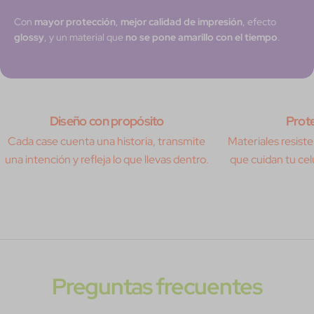
Con
mayor protección
,
mejor calidad de impresión
, efecto
glossy
, y un material que
no se pone amarillo con el tiempo
.
Diseño con propósito
Prote
Cada case cuenta una historia, transmite
Materiales resisten
una intención y refleja lo que llevas dentro.
que cuidan tu celu
Preguntas frecuentes