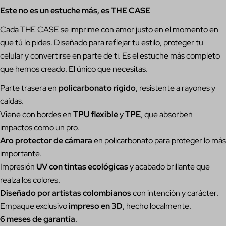
Este no es un estuche más, es THE CASE
Cada THE CASE se imprime con amor justo en el momento en
que tú lo pides. Diseñado para reflejar tu estilo, proteger tu
celular y convertirse en parte de ti. Es el estuche más completo
que hemos creado. El único que necesitas.
Parte trasera en
policarbonato rígido
, resistente a rayones y
caídas.
Hacer una pregunta
Viene con bordes en
TPU flexible
y
TPE
, que absorben
impactos como un pro.
Su
nombre
Aro protector de cámara
en policarbonato para proteger lo más
importante.
Tu
Impresión
UV con tintas ecológicas
y acabado brillante que
correo
electrónico
Comparte este producto
realza los colores.
Su
Diseñado por artistas colombianos
con intención y carácter.
teléfono
Copiar
Compartir
Empaque exclusivo
impreso en 3D
, hecho localmente.
Tu
6 meses de garantía
.
Compartir
Compartir
Pin
mensaje