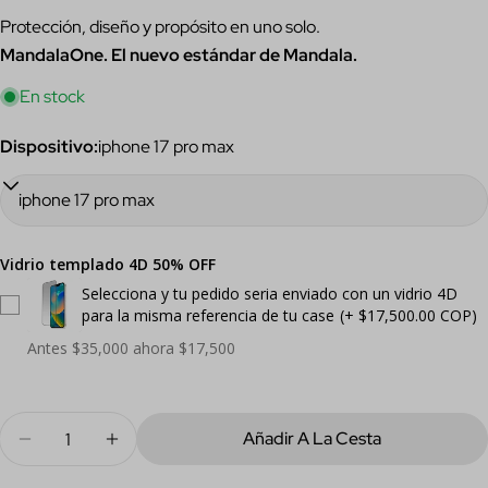
en
en
en
Protección, diseño y propósito en uno solo.
Facebook
X
Pinterest
MandalaOne. El nuevo estándar de Mandala.
Los campos marcados con * son obligatorios.
En stock
Enviar Pregunta
Dispositivo:
iphone 17 pro max
Vidrio templado 4D 50% OFF
Selecciona y tu pedido seria enviado con un vidrio 4D
para la misma referencia de tu case
(+ $17,500.00 COP)
Antes $35,000 ahora $17,500
Cantidad
Añadir A La Cesta
Disminuir Cantidad Para Funda Selva Rosa Para Iphon
Aumentar Cantidad Para Funda Selva Rosa 