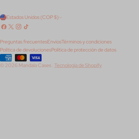
P
Estados Unidos (COP $)
a
Facebook
X
Instagram
Tik
(Twitter)
Tok
í
Preguntas frecuentes
Envíos
Términos y condiciones
s
Política de devoluciones
Política de protección de datos
/
Métodos
© 2026
Mandala Cases
.
Tecnología de Shopify
de
r
pago
e
g
i
ó
n