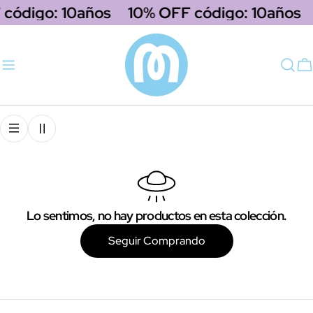
saltar
código: 10años
10% OFF código: 10años
al
contenido
C
Lo sentimos, no hay productos en esta colección.
Seguir Comprando