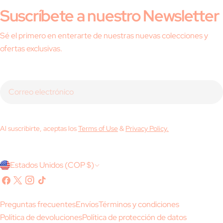
Suscríbete a nuestro Newsletter
Sé el primero en enterarte de nuestras nuevas colecciones y
ofertas exclusivas.
Correo
electrónico
Al suscribirte, aceptas los
Terms of Use
&
Privacy Policy.
P
Estados Unidos (COP $)
a
Facebook
X
Instagram
Tik
(Twitter)
Tok
í
Preguntas frecuentes
Envíos
Términos y condiciones
s
Política de devoluciones
Política de protección de datos