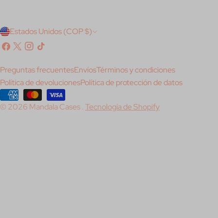
P
Estados Unidos (COP $)
a
Facebook
X
Instagram
Tik
(Twitter)
Tok
í
Preguntas frecuentes
Envíos
Términos y condiciones
s
Política de devoluciones
Política de protección de datos
/
Métodos
© 2026
Mandala Cases
.
Tecnología de Shopify
de
r
pago
e
g
i
ó
n