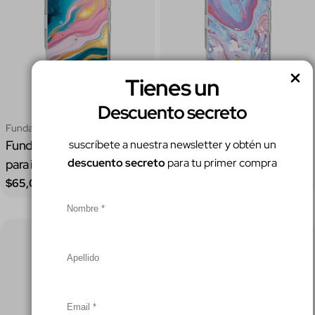
Tienes un
Elige Opciones
Elig
Descuento secreto
Tipo:
Tipo:
Funda Iphone
Funda Iphone
suscríbete a nuestra newsletter y obtén un
Funda Algodón de Mármol
Funda Aurora Líquida para
descuento secreto
para tu primer compra
para iphone
iphone
Precio
Precio
$65,000.00
$65,000.00
regular
regular