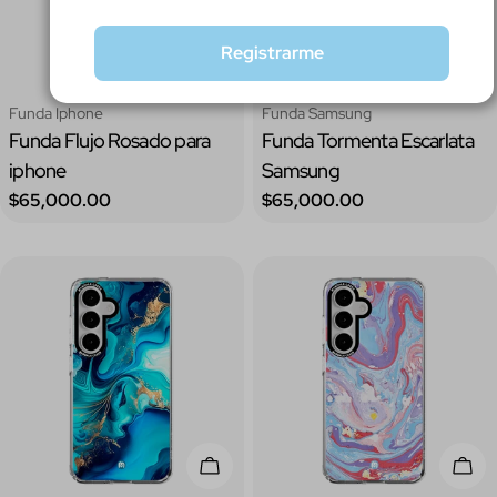
Registrarme
Elige Opciones
Elig
Tipo:
Tipo:
Funda Iphone
Funda Samsung
Funda Flujo Rosado para
Funda Tormenta Escarlata
iphone
Samsung
Precio
Precio
$65,000.00
$65,000.00
regular
regular
Elige Opciones
Elig