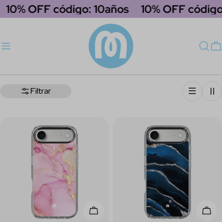
saltar
10% OFF código: 10años
10% OFF código:
al
contenido
C
Filtrar
Elige Opciones
Elig