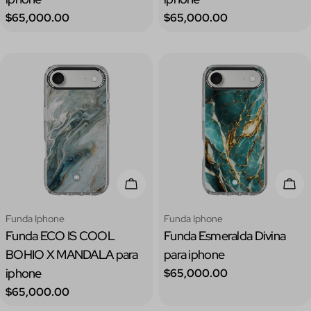
Precio
Precio
$65,000.00
$65,000.00
regular
regular
Elige Opciones
Elig
Tipo:
Tipo:
Funda Iphone
Funda Iphone
Funda ECO IS COOL
Funda Esmeralda Divina
BOHIO X MANDALA para
para iphone
iphone
Precio
$65,000.00
regular
Precio
$65,000.00
regular