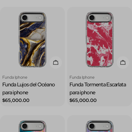
Elige Opciones
Elig
Tipo:
Tipo:
Funda Iphone
Funda Iphone
Funda Lujos del Océano
Funda Tormenta Escarlata
para iphone
para iphone
Precio
Precio
$65,000.00
$65,000.00
regular
regular