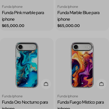
Tipo:
Tipo:
Funda Iphone
Funda Iphone
Funda Pink marble para
Funda Marble Blue para
iphone
iphone
Precio
Precio
$65,000.00
$65,000.00
regular
regular
Elige Opciones
Elig
Tipo:
Tipo:
Funda Iphone
Funda Iphone
Funda Oro Nocturno para
Funda Fuego Místico para
iphone
iphone