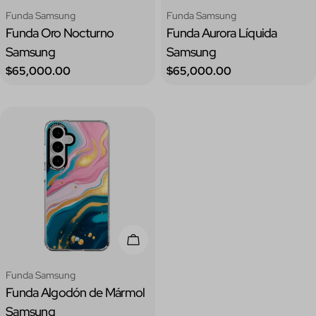
Tipo:
Tipo:
Funda Samsung
Funda Samsung
Funda Oro Nocturno
Funda Aurora Líquida
Samsung
Samsung
Precio
Precio
$65,000.00
$65,000.00
regular
regular
Elige Opciones
Tipo:
Funda Samsung
Funda Algodón de Mármol
Samsung