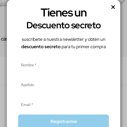
Tienes un
Descuento secreto
Tipo:
AIRPODS
 case
Love is Love Airpods case
suscríbete a nuestra newsletter y obtén un
Precio
$40,000.00
descuento secreto
para tu primer compra
regular
Registrarme