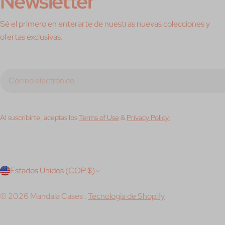
Newsletter
Sé el primero en enterarte de nuestras nuevas colecciones y
ofertas exclusivas.
Correo
electrónico
Al suscribirte, aceptas los
Terms of Use
&
Privacy Policy.
P
Estados Unidos (COP $)
a
© 2026
Mandala Cases
.
Tecnología de Shopify
í