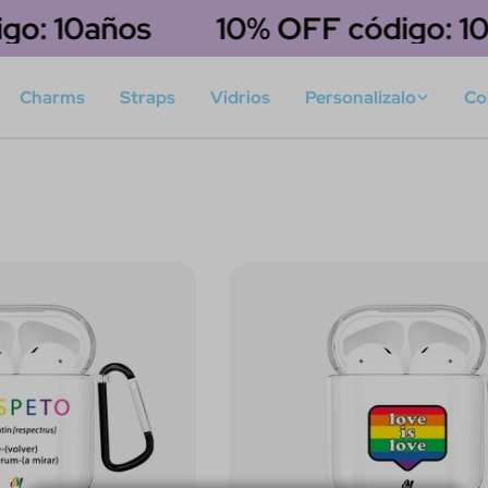
go: 10años
10% OFF código: 10
Charms
Straps
Vidrios
Personalizalo
Co