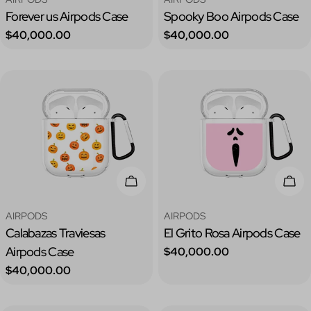
Forever us Airpods Case
Spooky Boo Airpods Case
Precio
Precio
$40,000.00
$40,000.00
regular
regular
Elige Opciones
Elig
Tipo:
Tipo:
AIRPODS
AIRPODS
Calabazas Traviesas
El Grito Rosa Airpods Case
Airpods Case
Precio
$40,000.00
regular
Precio
$40,000.00
regular