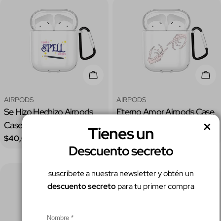
Elige Opciones
Elig
Tipo:
Tipo:
AIRPODS
AIRPODS
Se Hizo Hechizo Airpods
Eterno Amor Airpods Case
Case
Precio
$40,000.00
Tienes un
regular
Precio
$40,000.00
Descuento secreto
regular
suscríbete a nuestra newsletter y obtén un
descuento secreto
para tu primer compra