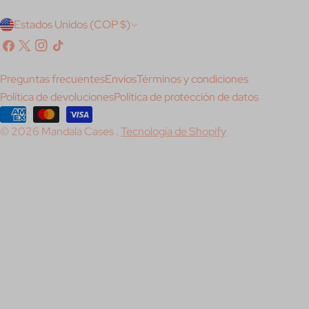
P
Estados Unidos (COP $)
a
Facebook
X
Instagram
Tik
(Twitter)
Tok
í
Preguntas frecuentes
Envíos
Términos y condiciones
s
Política de devoluciones
Política de protección de datos
/
Métodos
© 2026
Mandala Cases
.
Tecnología de Shopify
de
r
pago
e
g
i
ó
n