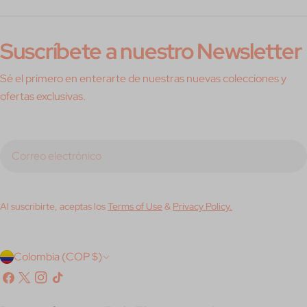
Suscríbete a nuestro Newsletter
Sé el primero en enterarte de nuestras nuevas colecciones y
ofertas exclusivas.
Correo
electrónico
Al suscribirte, aceptas los
Terms of Use
&
Privacy Policy.
P
Colombia (COP $)
a
Facebook
X
Instagram
Tik
(Twitter)
Tok
í