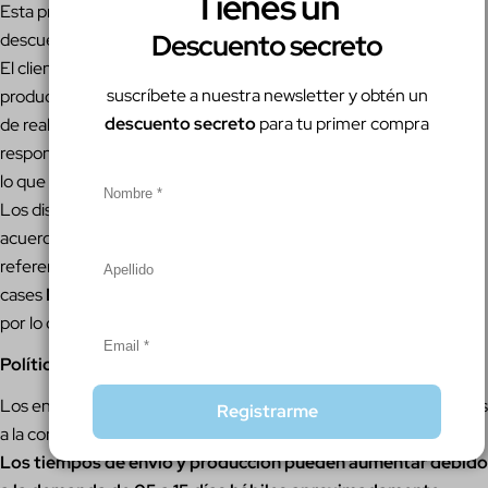
Tienes un
Esta promoción
NO
es acumulable con otras promociones o
Descuento secreto
descuentos.
El cliente debe asegurarse de seleccionar bien el diseño del
suscríbete a nuestra newsletter y obtén un
producto, referencia del celular, cantidad de productos a la hora
descuento secreto
para tu primer compra
de realizar la compra ya que Mandala Cases
NO
se hará
responsable por una mala elección en el proceso de compra, por
lo que no se aplicará la política de devoluciones.
Los diseños personalizados son responsabilidad del cliente, de
acuerdo a la calidad de estos, imagen, diseño, posición y
referencia del celular en el cual personalicen su case, Mandala
cases
NO
se hace responsable por una mala elección del cliente,
por lo que no se aplicará la política de devoluciones.
Política de envío:
Los envíos serán realizados dentro de los 5 días hábiles siguientes
Registrarme
a la compra en orden de compras.
Los tiempos de envío y producción pueden aumentar debido