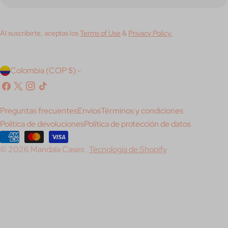
electrónico
Al suscribirte, aceptas los
Terms of Use
&
Privacy Policy.
P
Colombia (COP $)
a
Facebook
X
Instagram
Tik
(Twitter)
Tok
í
Preguntas frecuentes
Envíos
Términos y condiciones
s
Política de devoluciones
Política de protección de datos
/
Métodos
© 2026
Mandala Cases
.
Tecnología de Shopify
de
r
pago
e
g
i
ó