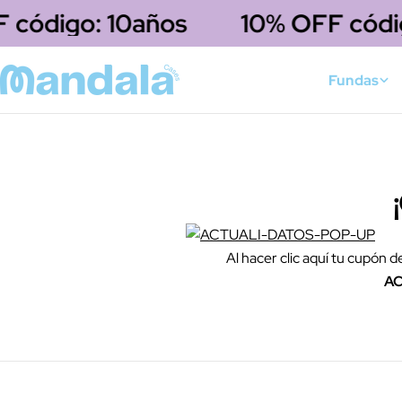
saltar
 código: 10años
10% OFF códig
al
contenido
Fundas
Al hacer clic aquí tu cupón 
AC