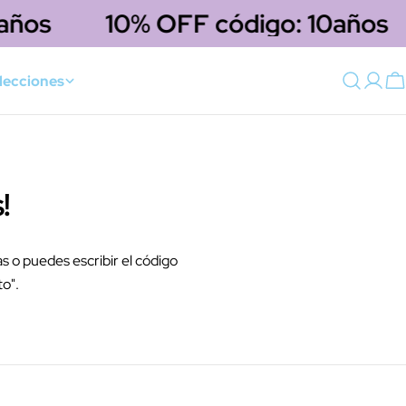
años
10% OFF código: 10años
lecciones
Acce
C
!
 o puedes escribir el código
o".