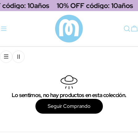
saltar
 código: 10años
10% OFF código: 10años
al
contenido
C
Lo sentimos, no hay productos en esta colección.
Seguir Comprando