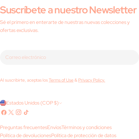
Suscríbete a nuestro Newsletter
Sé el primero en enterarte de nuestras nuevas colecciones y
ofertas exclusivas.
Correo
electrónico
Al suscribirte, aceptas los
Terms of Use
&
Privacy Policy.
P
Estados Unidos (COP $)
a
Facebook
X
Instagram
Tik
(Twitter)
Tok
í
Preguntas frecuentes
Envíos
Términos y condiciones
s
Política de devoluciones
Política de protección de datos