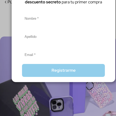
descuento secreto
para tu primer compra
Publicación anterior
Siguiente publicación
Comparte este artículo
Artículos Relacionados
Copiar
Compartir
Compartir
Pin
en
en
en
Facebook
X
Pinterest
Registrarme