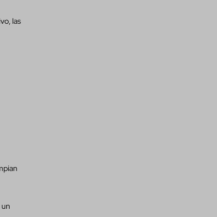
vo, las
impian
r un