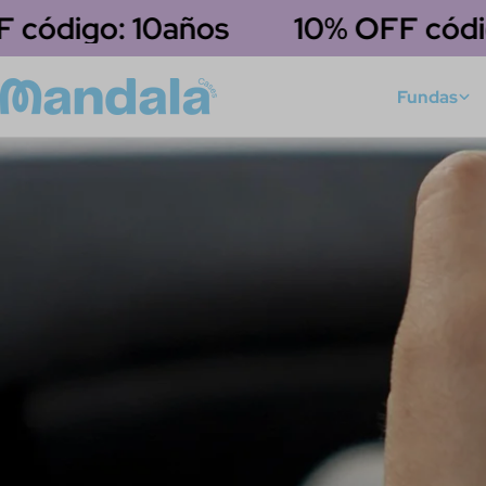
saltar
ódigo: 10años
10% OFF código:
al
contenido
Fundas