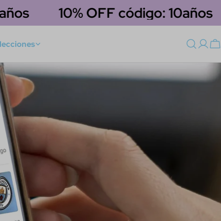
os
10% OFF código: 10años
lecciones
Acce
C