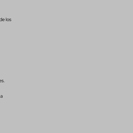
de los
es.
 a