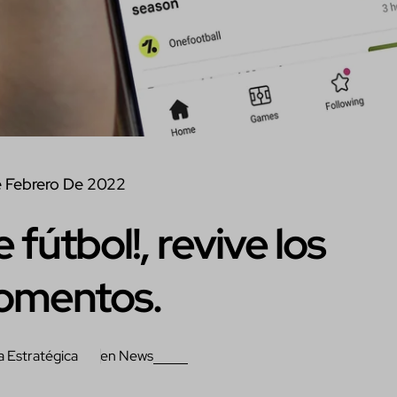
 Febrero De 2022
fútbol!, revive los
omentos.
a Estratégica
en
News