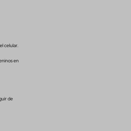
l celular.
meninos en
guir de