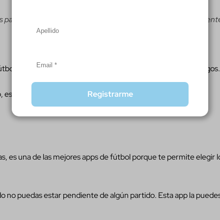
os para sostener celulares como los phone holders son un excelent
Compartir
Compartir
Pin
en
en
en
Facebook
X
Pinterest
 fútbol para que amplies la experiencia y compartas con tus amigos.
esta es una de las mejores apps de fútbol para hacerlo.
Registrarme
as, es una de las mejores apps de fútbol porque te permite elegir l
o no puedas estar pendiente de algún partido. Esta app la puede