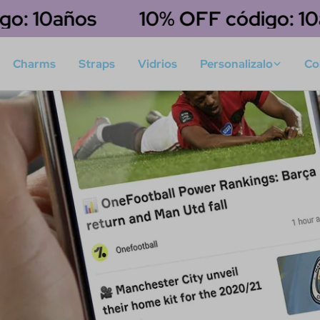
 10años
10% OFF código: 10añ
Charms
Straps
Vidrios
Personalizalo
Co