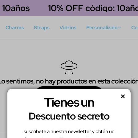
 10años
10% OFF código: 10año
Charms
Straps
Vidrios
Personalizalo
Co
Lo sentimos, no hay productos en esta colección
Seguir Comprando
Tienes un
Descuento secreto
suscríbete a nuestra newsletter y obtén un