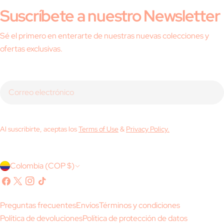
Suscríbete a nuestro Newsletter
Sé el primero en enterarte de nuestras nuevas colecciones y
ofertas exclusivas.
Correo
electrónico
Al suscribirte, aceptas los
Terms of Use
&
Privacy Policy.
P
Colombia (COP $)
a
Facebook
X
Instagram
Tik
(Twitter)
Tok
í
Preguntas frecuentes
Envíos
Términos y condiciones
s
Política de devoluciones
Política de protección de datos