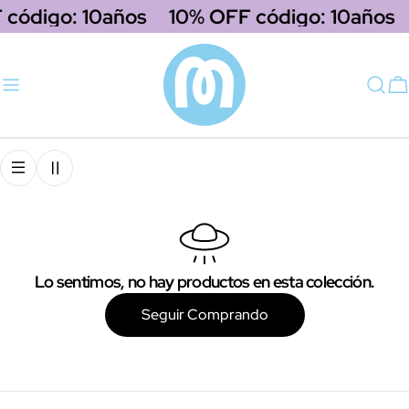
saltar
 código: 10años
10% OFF código: 10años
al
contenido
C
Lo sentimos, no hay productos en esta colección.
Seguir Comprando