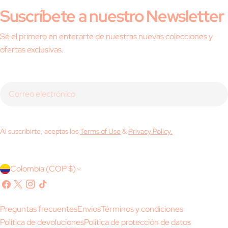
Suscríbete a nuestro Newsletter
Sé el primero en enterarte de nuestras nuevas colecciones y
ofertas exclusivas.
Correo
electrónico
Al suscribirte, aceptas los
Terms of Use
&
Privacy Policy.
P
Colombia (COP $)
a
Facebook
X
Instagram
Tik
(Twitter)
Tok
í
Preguntas frecuentes
Envíos
Términos y condiciones
s
Política de devoluciones
Política de protección de datos