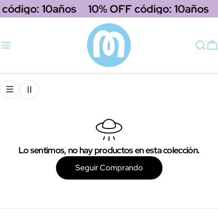
saltar
código: 10años
10% OFF código: 10años
al
contenido
C
Lo sentimos, no hay productos en esta colección.
Seguir Comprando