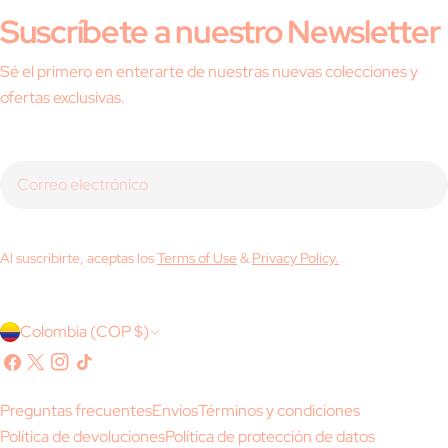
Suscríbete a nuestro Newsletter
Sé el primero en enterarte de nuestras nuevas colecciones y
ofertas exclusivas.
Correo
electrónico
Al suscribirte, aceptas los
Terms of Use
&
Privacy Policy.
P
Colombia (COP $)
a
Facebook
X
Instagram
Tik
(Twitter)
Tok
í
Preguntas frecuentes
Envíos
Términos y condiciones
s
Política de devoluciones
Política de protección de datos