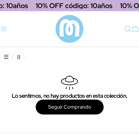
saltar
: 10años
10% OFF código: 10años
10% O
al
contenido
C
Lo sentimos, no hay productos en esta colección.
Seguir Comprando